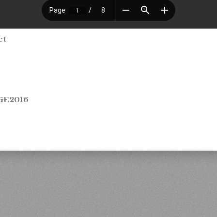
et
GE2016