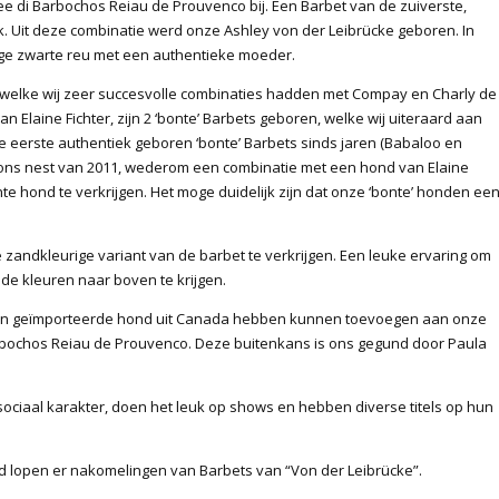
e di Barbochos Reiau de Prouvenco bij. Een Barbet van de zuiverste,
jk. Uit deze combinatie werd onze Ashley von der Leibrücke geboren. In
ige zwarte reu met een authentieke moeder.
in welke wij zeer succesvolle combinaties hadden met Compay en Charly de
n Elaine Fichter, zijn 2 ‘bonte’ Barbets geboren, welke wij uiteraard aan
eerste authentiek geboren ‘bonte’ Barbets sinds jaren (Babaloo en
 ons nest van 2011, wederom een combinatie met een hond van Elaine
nte hond te verkrijgen. Het moge duidelijk zijn dat onze ‘bonte’ honden ee
e zandkleurige variant van de barbet te verkrijgen. Een leuke ervaring om
ude kleuren naar boven te krijgen.
wij een geïmporteerde hond uit Canada hebben kunnen toevoegen aan onze
rbochos Reiau de Prouvenco. Deze buitenkans is ons gegund door Paula
iaal karakter, doen het leuk op shows en hebben diverse titels op hun
ld lopen er nakomelingen van Barbets van “Von der Leibrücke”.