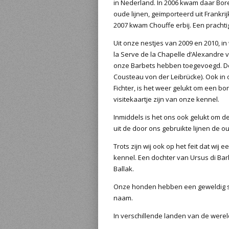
in Nederland. In 2006 kwam daar Bore
oude lijnen, geïmporteerd uit Frankri
2007 kwam Chouffe erbij. Een pracht
Uit onze nestjes van 2009 en 2010, 
la Serve de la Chapelle d’Alexandre va
onze Barbets hebben toegevoegd. De 
Cousteau von der Leibrücke). Ook in
Fichter, is het weer gelukt om een bo
visitekaartje zijn van onze kennel.
Inmiddels is het ons ook gelukt om d
uit de door ons gebruikte lijnen de o
Trots zijn wij ook op het feit dat 
kennel. Een dochter van Ursus di Ba
Ballak.
Onze honden hebben een geweldig soc
naam.
In verschillende landen van de were